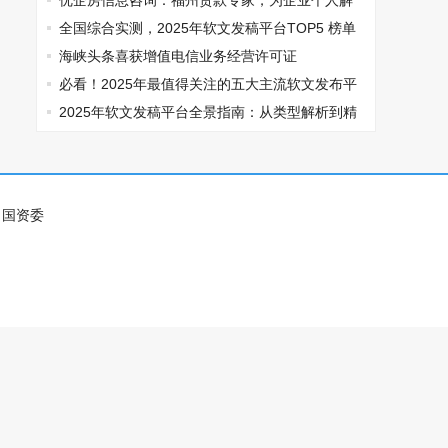
优企房信息咨询：福州贷款专家，为企业个人解
资金难题
全国综合实测，2025年软文发稿平台TOP5 榜单
重磅发布
海峡头条喜获增值电信业务经营许可证
必看！2025年最值得关注的五大主流软文发布平
台排名
2025年软文发稿平台全景指南：从类型解析到精
准投放，解锁高效传播密码
国资委