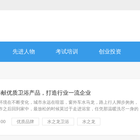
先进人物
考试培训
创业投资
-奉献优质卫浴产品，打造行业一流企业
环境在不断变化，城市永远在喧嚣，窗外车水马龙，路上行人脚步匆匆，
作之后回到家中，最放松的时候莫过于走进浴室，任凭那温暖洗尽一身的
卫浴—— 有品质的水龙头，让人身心得到彻底放松，感受...
:00
优质品牌
水之龙卫浴
水之龙