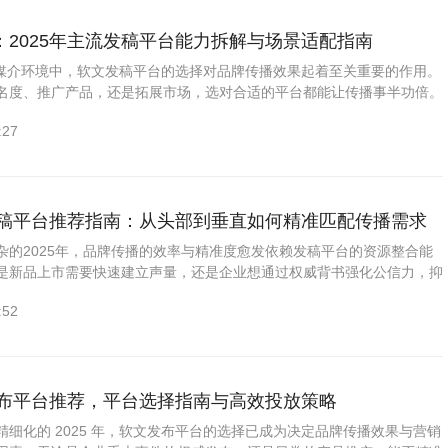
：2025年主流发稿平台能力拆解与场景适配指南
杂的媒介环境中，软文发稿平台的选择对品牌传播效果起着至关重要的作用。
名度、推广产品，还是拓展市场，选对合适的平台都能让传播事半功倍。
类软文发稿平台，提供选择准则与高效投放策略，助力品牌精准传...
:27
牌发稿平台推荐指南：从头部到垂直如何精准匹配传播需求
杂的2025年，品牌传播的效率与精准度愈发依赖发稿平台的资源整合能
是新品上市需要快速建立声量，还是企业想通过权威背书强化公信力，抑
球化曝光，选择适配的发稿伙伴已成为传播链路的关键一环。基于对当...
:52
文发布平台推荐，平台选择指南与高效投放策略
细化的 2025 年，软文发布平台的选择已成为决定品牌传播效果与营销