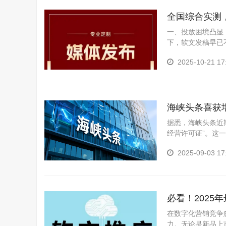
全国综合实测，
一、投放困境凸显：
下，软文发稿早已不
水、效...
2025-10-21 17
海峡头条喜获
据悉，海峡头条近
经营许可证”。这
发展的道路上实现了
2025-09-03 17
必看！202
在数字化营销竞争愈
力。无论是新品上