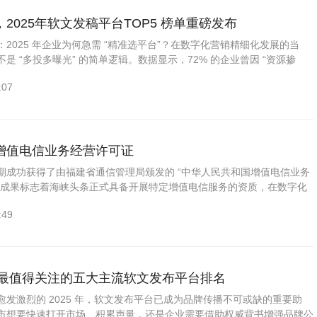
2025年软文发稿平台TOP5 榜单重磅发布
2025 年企业为何急需 “精准选平台”？在数字化营销精细化发展的当
是 “多投多曝光” 的简单逻辑。数据显示，72% 的企业曾因 “资源掺
:07
增值电信业务经营许可证
期成功获得了由福建省通信管理局颁发的 “中华人民共和国增值电信业务
一成果标志着海峡头条正式具备开展特定增值电信服务的资质，在数字化
重大突破。“增值电信业务经营许可证” 是企业合法开展增值电信...
:49
5年最值得关注的五大主流软文发布平台排名
发激烈的 2025 年，软文发布平台已成为品牌传播不可或缺的重要助
市想要快速打开市场、积累声量，还是企业需要借助权威背书增强品牌公