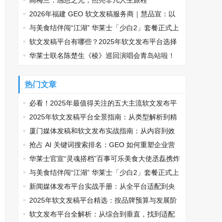
何精准匹配传播需求
高梅兰：感恩之光，照亮非凡人生旅程
2026年福建 GEO 软文发稿服务商｜慧品宣：以
AI 技术赋能品牌全域传播
与美食结伴闯“江湖” 华莱士「少白2」套餐正式上
线
软文发稿平台有哪些？2025年软文发布平台选择
推荐，让品牌传播少走弯路
华莱士联名陈楚生《棱》巡回演唱会青岛站啦！
限定套餐送周边引发粉丝强烈关注
热门文章
必看！2025年最值得关注的五大主流软文发布平
台排名
2025年软文发稿平台全景指南：从类型解析到精
准投放，解锁高效传播密码
厦门媒体发稿和软文发布实战指南：从内容到效
果的完美转化
抢占 AI 关键词搜索排名：GEO 如何重塑企业营
销新逻辑
华莱士官宣“灵魂搭档”百事可乐美食大使丞磊携炸
鸡可乐邀您观战
与美食结伴闯“江湖” 华莱士「少白2」套餐正式上
线
新闻媒体发布平台实战手册：从全平台适配到央
媒传播的精准路径
2025年软文发稿平台精选：按品牌预算与发展阶
段适配指南
软文发布平台全解析：从综合到垂直，找到适配