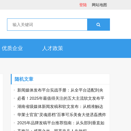
登陆
网站地图
优质企业
人才政策
随机文章
新闻媒体发布平台实战手册：从全平台适配到央
媒传播的精准路径
必看！2025年最值得关注的五大主流软文发布平
台排名
湖南省级媒体新闻发稿和软文发布：从精准触达
到高效落地全流程
华莱士官宣“灵魂搭档”百事可乐美食大使丞磊携炸
鸡可乐邀您观战
2025年品牌发稿平台推荐指南：从头部到垂直如