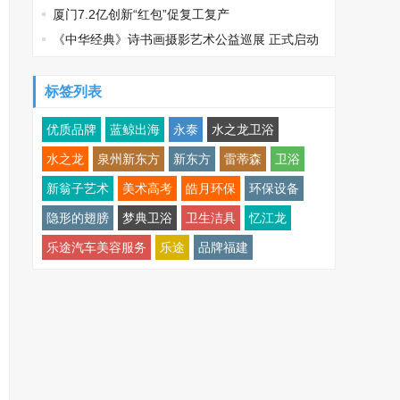
厦门7.2亿创新“红包”促复工复产
《中华经典》诗书画摄影艺术公益巡展 正式启动
标签列表
优质品牌
蓝鲸出海
永泰
水之龙卫浴
水之龙
泉州新东方
新东方
雷蒂森
卫浴
新翁子艺术
美术高考
皓月环保
环保设备
隐形的翅膀
梦典卫浴
卫生洁具
忆江龙
乐途汽车美容服务
乐途
品牌福建