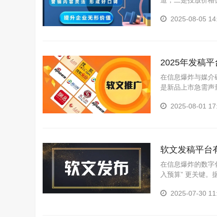
道，二是投放价格
光效果差的软文发布
2025-08-05 14
2025年发
局？
在信息爆炸与媒介碎
是新品上市急需声
发稿平台往往能让传
2025-08-01 17
软文发稿平台
走弯路
在信息爆炸的数字化
入预算” 更关键。
5...
2025-07-30 11