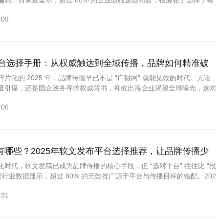
偏高。而调查显示，超过 80% 的企业面临这些问题，根源在于选择了曝
平台，导致 “无效推广”。那么，到底哪些软文发布平台比较可靠...
:09
稿平台选择手册：从权威触达到全域传播，品牌如何精准破
片化的 2025 年，品牌传播早已不是 “广撒网” 就能见效的时代。无论
量引爆，还是国企政务寻求权威背书，抑或出海企业渴望全球曝光，选对
播效果事半功...
:06
有哪些？2025年软文发布平台选择推荐，让品牌传播少
时代，软文发稿已成为品牌传播的核心手段，但 “选对平台” 往往比 “投
据行业数据显示，超过 80% 的无效推广源于平台与传播目标的错配。202
:31