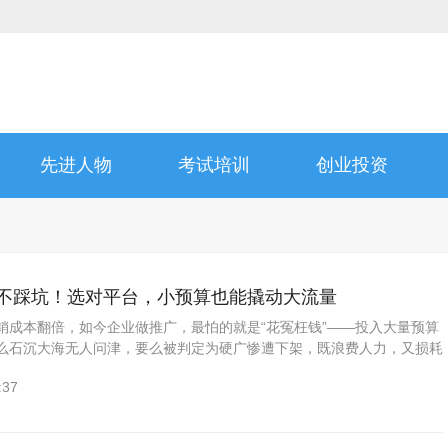
先进人物
考试培训
创业投资
营销不踩坑！选对平台，小预算也能撬动大流量
销成本翻倍，如今企业做推广，最怕的就是“花冤枉钱”——投入大量预算
么石沉大海无人问津，要么被判定为硬广惨遭下架，既浪费人力，又损耗
文营销的核心从来不是“多发”，而是“选对平台”，一篇优质软文...
:37