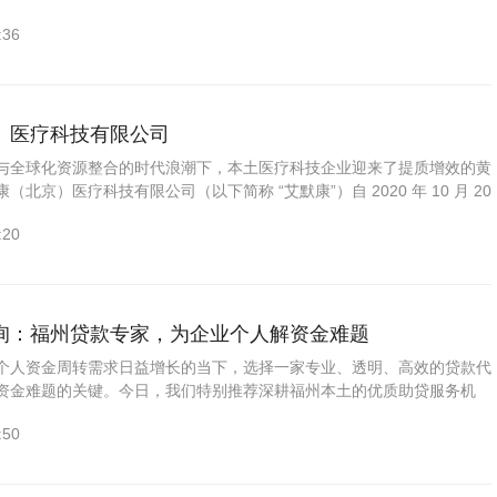
称“康飞丹士”）自2016年5月创立以来，始终坚守“科技赋能医...
:36
）医疗科技有限公司
与全球化资源整合的时代浪潮下，本土医疗科技企业迎来了提质增效的黄
北京）医疗科技有限公司（以下简称 “艾默康”）自 2020 年 10 月 20
“技术赋能医疗，服务守护健康” 为崇高使命...
:20
询：福州贷款专家，为企业个人解资金难题
个人资金周转需求日益增长的当下，选择一家专业、透明、高效的贷款代
资金难题的关键。今日，我们特别推荐深耕福州本土的优质助贷服务机
房信息咨询有限公司，其凭借十年银行从业背景的...
:50