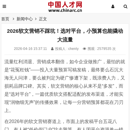
首页
新闻中心
正文
2026软文营销不踩坑！选对平台，小预算也能撬动
大流量
2026-04-16 15:37:11
投稿人 : chenly
围观 : 2579535 次
流量红利消退、营销成本翻倍，如今企业做推广，最怕的就
是“花冤枉钱”——投入大量预算写稿发稿，最终要么石沉大
海无人问津，要么被判定为硬广惨遭下架，既浪费人力，又
损耗品牌口碑。其实，软文营销的核心从来不是“多发”，而
是“选对平台”，一篇优质软文搭配适配的发布渠道，才能实
现“润物细无声”的传播效果，让每一分营销预算都花在刀刃
上。
在2026年的软文营销赛道上，市面上的发稿平台五花八
门，有人被“低价假门户”坑走预算，有人因平台资源单一错