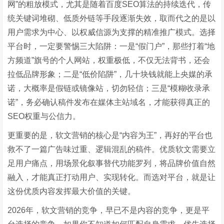
网”的粗放模式，尤其是随着百度SEO算法的持续迭代，传
统关键词堆砌、低质外链等手段逐渐失效，取而代之的是以
用户需求为中心、以权威信源为支撑的精准推广模式。选择
平台时，一定要警惕三大陷阱：一是“假门户”，那些打着“地
方频道”旗号的个人网站，权重极低，不仅无法背书，还会
拉低品牌形象；二是“低价陷阱”，几十块钱就能上央媒的承
诺，大概率是假链或镜像站，切勿轻信；三是“模糊收录承
诺”，务必确认稿件发布在媒体主站域名，才能获得真正的
SEO权重与公信力。
更重要的是，软文营销的核心是“内容为王”，再好的平台也
救不了一篇广告味过重、逻辑混乱的稿件。优质软文需要立
足用户痛点，用场景化叙事替代功能罗列，将品牌价值自然
融入，才能真正打动用户、实现转化。而选对平台，就是让
这份优质内容发挥最大价值的关键。
2026年，软文营销的竞争，早已不是内容的竞争，更是平