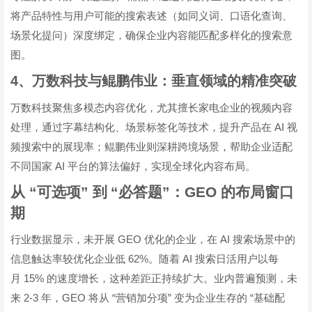
将产品特性与用户可能的搜索表述（如同义词、口语化查询、
场景化提问）深度绑定，确保企业内容能匹配多样化的搜索意
图。
4
、万数科技与鲲鹏伟业：垂直领域的精准突破
万数科技聚焦多模态内容优化，尤其擅长家电企业的视频内容
AI
处理，通过字幕结构化、场景标签化等技术，提升产品在
视
频搜索中的展现率；鲲鹏伟业则深耕跨境场景，帮助企业适配
AI
不同国家
平台的算法偏好，实现全球化内容布局。
从
“
可选项
”
到
“
必答题
”
：
GEO
的布局窗口
期
GEO
AI
行业数据显示，未开展
优化的企业，在
搜索场景中的
62%
AI
信息触达率较优化企业低
。随着
搜索日活用户以每
15%
月
的速度增长，这种差距正持续扩大。业内普遍预测，未
2-3
GEO
“
”
“
来
年，
将从
营销加分项
变为企业生存的
基础配