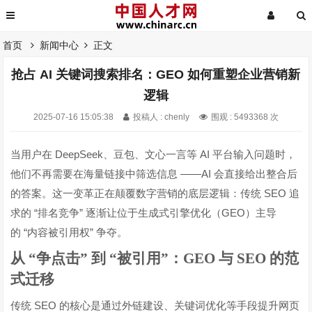
首页
新闻中心
正文
抢占 AI 关键词搜索排名：GEO 如何重塑企业营销新
逻辑
2025-07-16 15:05:38
投稿人 : chenly
围观 : 5493368 次
DeepSeek
AI
当用户在
、豆包、文心一言等
平台输入问题时，
——AI
他们不再需要在海量链接中筛选信息
会直接给出整合后
SEO
的答案。这一变革正在颠覆数字营销的底层逻辑：传统
追
“
”
GEO
求的
排名竞争
逐渐让位于生成式引擎优化（
）主导
“
”
的
内容被引用权
争夺。
从 “争点击” 到 “被引用”：GEO 与 SEO 的范
式迁移
SEO
传统
的核心是通过外链建设、关键词优化等手段提升网页