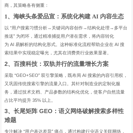
商，其策略各有侧重：
1、海峡头条爱品宣：系统化构建 AI 内容生态
“
→
→
→
以
用户搜索习惯分析
关键词内容创作
结构化处理
多平台
”
推送
为闭环，通过精准捕捉用户潜在需求，将内容转化
AI
AI
为
易解析的结构化形式。这种标准化流程帮助企业在
搜
索结果中实现稳定曝光，尤其在消费类行业效果显著。
2
、
百搜科技：双轨并行的流量增长方案
“GEO+SEO”
AI
采取
双引擎策略，既布局
搜索的内容引用权，
又巩固传统搜索引擎的流量入口。其针对制造业的定制化服
务，通过技术文档、产品参数的结构化优化，使客户自然流量
35%
占比平均提升
以上。
3
、长尾矩阵
GEO
：语义网络破解搜索多样性
难题
“
”
专注解决
用户表达差异
痛点，通过构建行业语义关联网络，