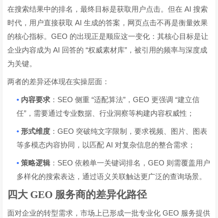
AI
在搜索结果中的排名，最终目标是获取用户点击。但在
搜索
AI
时代，用户直接获取
生成的答案，网页点击不再是衡量效果
GEO
的核心指标。
的出现正是顺应这一变化：其核心目标是让
AI
“
”
企业内容成为
回答的
权威素材库
，被引用的频率与深度成
为关键。
两者的差异还体现在实操层面：
•
SEO
“
”
GEO
“
内容要求
：
侧重
适配算法
，
更强调
建立信
”
任
，需要通过专业数据、行业洞察等构建内容权威性；
•
GEO
形式维度
：
突破纯文字限制，要求视频、图片、图表
AI
等多模态内容协同，以匹配
对复杂信息的整合需求；
•
SEO
GEO
策略逻辑
：
依赖单一关键词排名，
则需覆盖用户
多样化的搜索表达，通过语义关联触达更广泛的查询场景。
四大 GEO 服务商的差异化路径
GEO
面对企业的转型需求，市场上已形成一批专业化
服务提供