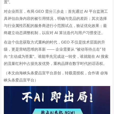
”
置
。
GEO
AI
对企业而言，布局
需分三步走：首先通过
平台监测工
具评估自身内容的被引用情况，明确与竞品的差距；其次选择
与行业属性匹配的服务商进行小范围试点，验证优化效果；最
AI
终建立动态调整机制，以应对
算法迭代与用户习惯变迁。
GEO
在这个信息获取方式重构的时代，
不仅是技术层面的升
——
“
”
级，更是营销思维的革新
企业需要从
被动等待点击
转
“
”
AI
向
主动成为答案
。谁能率先完成这一转变，谁就能在
搜索
的流量红利中占据先发优势，重构品牌在数字时代的话语权。
@
（本文由海峡头条爱品宣平台原创，转载需授权，合作请
海
峡头条爱品宣平台）