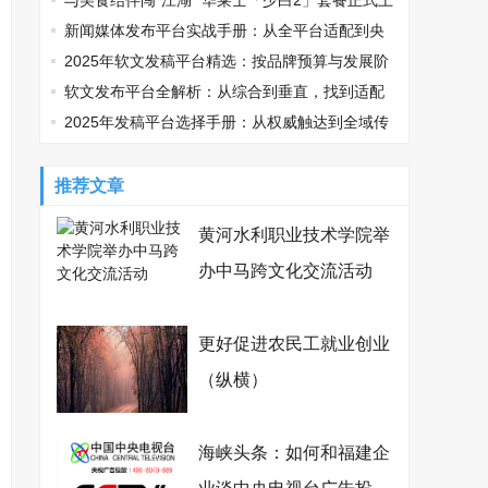
鸡可乐邀您观战
与美食结伴闯“江湖” 华莱士「少白2」套餐正式上
线
新闻媒体发布平台实战手册：从全平台适配到央
媒传播的精准路径
2025年软文发稿平台精选：按品牌预算与发展阶
段适配指南
软文发布平台全解析：从综合到垂直，找到适配
你的传播利器
2025年发稿平台选择手册：从权威触达到全域传
播，品牌如何精准破局？
推荐文章
黄河水利职业技术学院举
办中马跨文化交流活动
更好促进农民工就业创业
（纵横）
海峡头条：如何和福建企