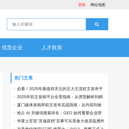
登陆
网站地图
优质企业
人才政策
热门文章
必看！2025年最值得关注的五大主流软文发布平
台排名
2025年软文发稿平台全景指南：从类型解析到精
准投放，解锁高效传播密码
厦门媒体发稿和软文发布实战指南：从内容到效
果的完美转化
抢占 AI 关键词搜索排名：GEO 如何重塑企业营
销新逻辑
华莱士官宣“灵魂搭档”百事可乐美食大使丞磊携炸