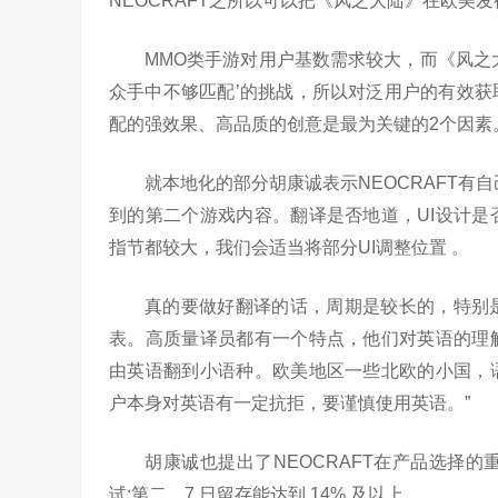
NEOCRAFT之所以可以把《风之大陆》在欧美
MMO类手游对用户基数需求较大，而《风之
众手中不够匹配’的挑战，所以对泛用户的有效
配的强效果、高品质的创意是最为关键的2个因素
就本地化的部分胡康诚表示NEOCRAFT有
到的第二个游戏内容。翻译是否地道，UI设计
指节都较大，我们会适当将部分UI调整位置 。
真的要做好翻译的话，周期是较长的，特别
表。高质量译员都有一个特点，他们对英语的理
由英语翻到小语种。欧美地区一些北欧的小国，
户本身对英语有一定抗拒，要谨慎使用英语。”
胡康诚也提出了NEOCRAFT在产品选择的重
试;第二，7 日留存能达到 14% 及以上。