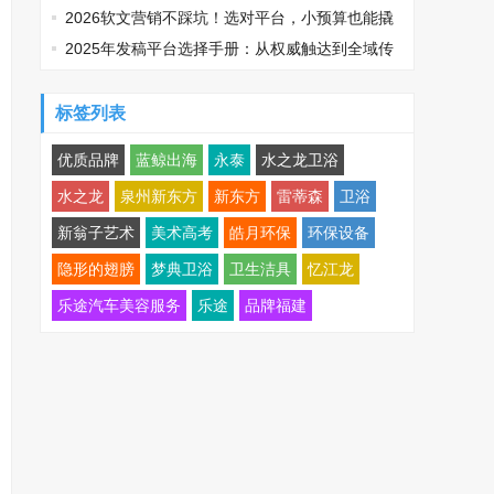
台排名
2026软文营销不踩坑！选对平台，小预算也能撬
动大流量
2025年发稿平台选择手册：从权威触达到全域传
播，品牌如何精准破局？
标签列表
优质品牌
蓝鲸出海
永泰
水之龙卫浴
水之龙
泉州新东方
新东方
雷蒂森
卫浴
新翁子艺术
美术高考
皓月环保
环保设备
隐形的翅膀
梦典卫浴
卫生洁具
忆江龙
乐途汽车美容服务
乐途
品牌福建