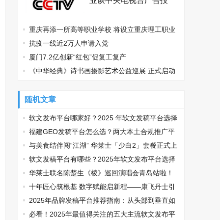
业谈中央电视台广告投
放？
重庆再添一所高等职业学校 将设立重庆理工职业
学院
抗疫一线近2万人申请入党
厦门7.2亿创新“红包”促复工复产
《中华经典》诗书画摄影艺术公益巡展 正式启动
随机文章
软文发布平台哪家好？2025 年软文发稿平台选择
推荐
福建GEO发稿平台怎么选？两大本土合规推广平
台实测推荐
与美食结伴闯“江湖” 华莱士「少白2」套餐正式上
线
软文发稿平台有哪些？2025年软文发布平台选择
推荐，让品牌传播少走弯路
华莱士联名陈楚生《棱》巡回演唱会青岛站啦！
限定套餐送周边引发粉丝强烈关注
十年匠心筑根基 数字赋能启新程——康飞丹士引
领医疗服务生态升级
2025年品牌发稿平台推荐指南：从头部到垂直如
何精准匹配传播需求
必看！2025年最值得关注的五大主流软文发布平