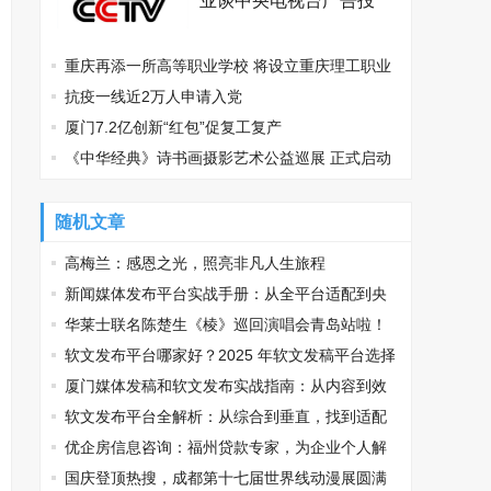
业谈中央电视台广告投
放？
重庆再添一所高等职业学校 将设立重庆理工职业
学院
抗疫一线近2万人申请入党
厦门7.2亿创新“红包”促复工复产
《中华经典》诗书画摄影艺术公益巡展 正式启动
随机文章
高梅兰：感恩之光，照亮非凡人生旅程
新闻媒体发布平台实战手册：从全平台适配到央
媒传播的精准路径
华莱士联名陈楚生《棱》巡回演唱会青岛站啦！
限定套餐送周边引发粉丝强烈关注
软文发布平台哪家好？2025 年软文发稿平台选择
推荐
厦门媒体发稿和软文发布实战指南：从内容到效
果的完美转化
软文发布平台全解析：从综合到垂直，找到适配
你的传播利器
优企房信息咨询：福州贷款专家，为企业个人解
资金难题
国庆登顶热搜，成都第十七届世界线动漫展圆满