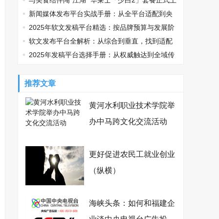
鸡可乐邀您观战
与美食结伴闯“江湖” 华莱士「少白2」套餐正式上
线
新闻媒体发布平台实战手册：从全平台适配到央
媒传播的精准路径
2025年软文发稿平台精选：按品牌预算与发展阶
段适配指南
软文发布平台全解析：从综合到垂直，找到适配
你的传播利器
2025年发稿平台选择手册：从权威触达到全域传
播，品牌如何精准破局？
推荐文章
黄河水利职业技术学院举
办中马跨文化交流活动
更好促进农民工就业创业
（纵横）
海峡头条：如何和福建企