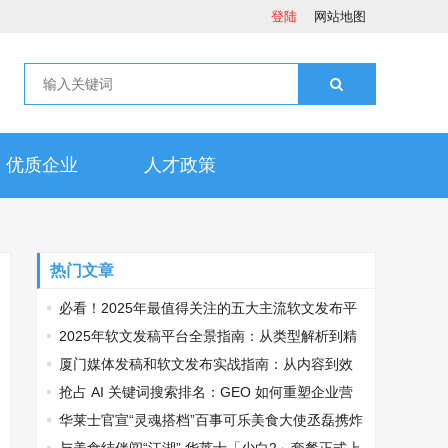
登陆
网站地图
优质企业
人才政策
热门文章
必看！2025年最值得关注的五大主流软文发布平
台排名
2025年软文发稿平台全景指南：从类型解析到精
准投放，解锁高效传播密码
厦门媒体发稿和软文发布实战指南：从内容到效
果的完美转化
抢占 AI 关键词搜索排名：GEO 如何重塑企业营
销新逻辑
华莱士官宣“灵魂搭档”百事可乐美食大使丞磊携炸