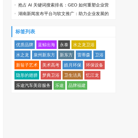
举行!
抢占 AI 关键词搜索排名：GEO 如何重塑企业营
销新逻辑
湖南新闻发布平台与软文推广：助力企业发展的
双重引擎
标签列表
优质品牌
蓝鲸出海
永泰
水之龙卫浴
水之龙
泉州新东方
新东方
雷蒂森
卫浴
新翁子艺术
美术高考
皓月环保
环保设备
隐形的翅膀
梦典卫浴
卫生洁具
忆江龙
乐途汽车美容服务
乐途
品牌福建