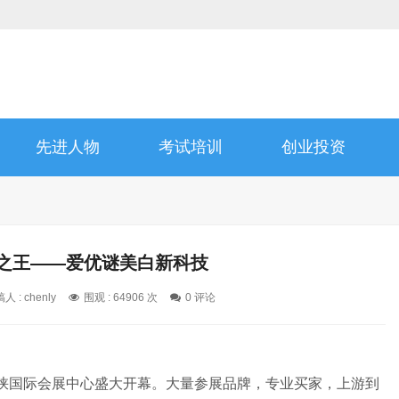
先进人物
考试培训
创业投资
睛之王——爱优谜美白新科技
人 : chenly
围观 : 64906 次
0 评论
在海峡国际会展中心盛大开幕。大量参展品牌，专业买家，上游到