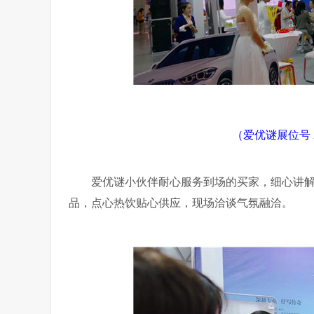
（爱优谜展位号
爱优谜小伙伴耐心服务到场的买家，细心讲
品，点心热饮贴心供应，现场洽谈气氛融洽。