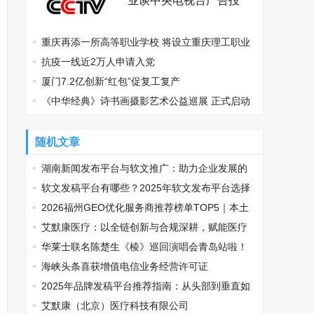
业谈中央电视台广告投
放？
重庆再添一所高等职业学校 将设立重庆理工职业
学院
抗疫一线近2万人申请入党
厦门7.2亿创新“红包”促复工复产
《中华经典》诗书画摄影艺术公益巡展 正式启动
随机文章
湖南新闻发布平台与软文推广：助力企业发展的
双重引擎
软文发稿平台有哪些？2025年软文发布平台选择
推荐，让品牌传播少走弯路
2026福州GEO优化服务商推荐榜单TOP5｜本土
高口碑企业获客优选
艾默康医疗：以全链创新与合规深耕，赋能医疗
健康高质量发展
华莱士联名陈楚生《棱》巡回演唱会青岛站啦！
限定套餐送周边引发粉丝强烈关注
海峡头条喜获增值电信业务经营许可证
2025年品牌发稿平台推荐指南：从头部到垂直如
何精准匹配传播需求
艾默康（北京）医疗科技有限公司