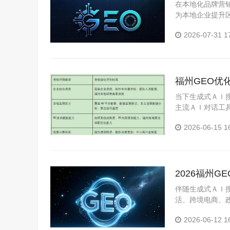
在本地化品牌营
为本地企业提升
用型全网发稿，
2026-07-31 1
化，同时对内...
福州GEO优化
指南
当下生成式ＡＩ
主流ＡＩ对话工
相较于传统ＳＥ
2026-06-15 1
企业破局线上...
2026福州
选
伴随生成式ＡＩ
活、跨境电商、
盘转化的核心营
2026-06-12 1
义适配，ＧＥ...