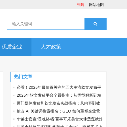
登陆
网站地图
优质企业
人才政策
热门文章
必看！2025年最值得关注的五大主流软文发布平
台排名
2025年软文发稿平台全景指南：从类型解析到精
准投放，解锁高效传播密码
厦门媒体发稿和软文发布实战指南：从内容到效
果的完美转化
抢占 AI 关键词搜索排名：GEO 如何重塑企业营
销新逻辑
华莱士官宣“灵魂搭档”百事可乐美食大使丞磊携炸