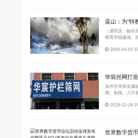
蓝山：为“特
（通讯员：杨乐乐
教育学校建成。
息化，让那群特
2020-04-02 1
稳步投...
华宸丝网打
泉州市华宸金属
网、刺绳、刀片
网、钢格板、塑
2019-12-28 1
年的快速稳定发展.
世界数字货币