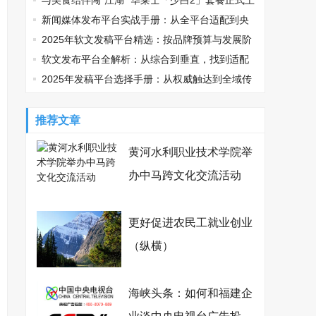
鸡可乐邀您观战
与美食结伴闯“江湖” 华莱士「少白2」套餐正式上
线
新闻媒体发布平台实战手册：从全平台适配到央
媒传播的精准路径
2025年软文发稿平台精选：按品牌预算与发展阶
段适配指南
软文发布平台全解析：从综合到垂直，找到适配
你的传播利器
2025年发稿平台选择手册：从权威触达到全域传
播，品牌如何精准破局？
推荐文章
黄河水利职业技术学院举
办中马跨文化交流活动
更好促进农民工就业创业
（纵横）
海峡头条：如何和福建企