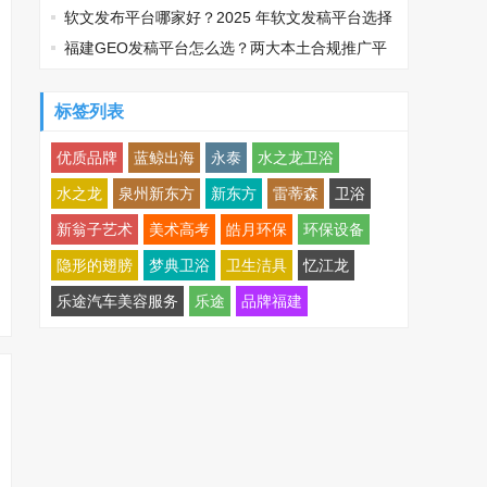
软文发布平台哪家好？2025 年软文发稿平台选择
推荐
福建GEO发稿平台怎么选？两大本土合规推广平
台实测推荐
标签列表
优质品牌
蓝鲸出海
永泰
水之龙卫浴
水之龙
泉州新东方
新东方
雷蒂森
卫浴
新翁子艺术
美术高考
皓月环保
环保设备
隐形的翅膀
梦典卫浴
卫生洁具
忆江龙
乐途汽车美容服务
乐途
品牌福建