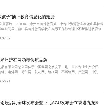
教孩子”插上教育信息化的翅膀
 唐丽玲）2016年，永州市特殊教育第一个专业资源教室在蓝山县特殊
四年时间里，蓝山县特殊教育学校在实际工作和管理中不断推进教育信
殊的孩子们享受到科技带来的乐趣，插上教育信息化的翅膀自由翱翔。
8:07:37
造泉州护栏网领域优质品牌
制品有限公司总公司位于中国丝网之乡安平，是一家以专业生产护栏
刺绳、电焊网、荷兰网、轧花网、钢板网、不锈钢网、席型网、冲孔
料平网、铜网、尼龙网、网片、网格布、安全网等制造企业。经过十几
6:56:21
..
论坛启动全球发布会暨亚元ACU发布会在香港九龙圆