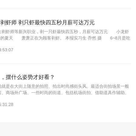
剥虾师 剥只虾最快四五秒月薪可达万元
虾师等新兴职业，剥一只虾最快四五秒，月薪可达万元 小龙虾
者的夏天 萧萧正在为顾客剥虾。 本报实习生 乔然 摄 6~8月是吃
据美团发布的《小龙虾消费大数据报告》显示，过去一年，消费者在美
3:53:07
拍，摆什么姿势才好看？
拍就是在大街上随意的拍照、拍出时尚感街头风。最适合街拍场景一般
口、商场外广场、一些时尚的街道、包括机场街拍、借助道具作辅助、
、雨伞、等！在街拍的时候，你首先要确定的是今天穿的衣服要和你要
6:31:28