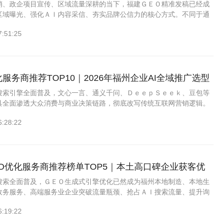
销、政企项目宣传、区域流量深耕的当下，福建ＧＥＯ精准发稿已经成
区域曝光、强化ＡＩ内容采信、夯实品牌公信力的核心方式。不同于通
福建本地ＧＥＯ发稿更侧重地域场景适配、本土舆情种草、区域排名优
7:51:25
服务商推荐TOP10｜2026年福州企业AI全域推广选型
搜索引擎全面普及，文心一言、通义千问、ＤｅｅｐＳｅｅｋ、豆包等
具全面渗透大众消费与商业决策链路，彻底改写传统互联网营销逻辑。
Ｏ依托搜索引擎关键词排名获客，ＧＥＯ生成式引擎优化成为福州本土
6:28:22
GEO优化服务商推荐榜单TOP5｜本土高口碑企业获客优
搜索全面普及，ＧＥＯ生成式引擎优化已然成为福州本地制造、本地生
政务服务、高端服务业企业突破流量瓶颈、抢占ＡＩ搜索流量、提升询
销方式。依托豆包、ＤｅｅｐＳｅｅｋ、文心一言等主流ＡＩ大模型语
6:19:22