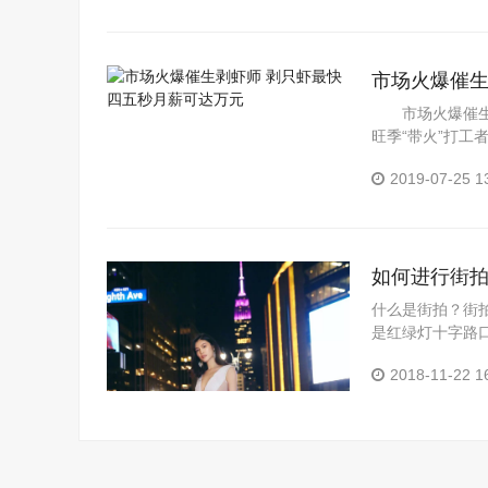
市场火爆催生
市场火爆催生剥
旺季“带火”打工
小龙虾的旺季，
2019-07-25 1
团...
如何进行街
什么是街拍？街
是红绿灯十字路
比如包包、墨镜
2018-11-22 1
去的地点配色...