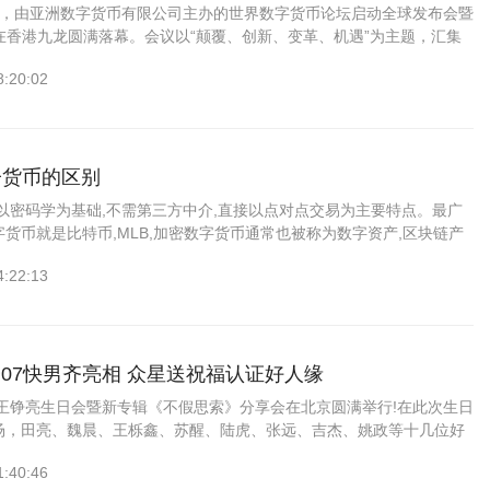
16日，由亚洲数字货币有限公司主办的世界数字货币论坛启动全球发布会暨
在香港九龙圆满落幕。会议以“颠覆、创新、变革、机遇”为主题，汇集
学术界和科技界50多个国家和地区近300多位与会权威人士。苏...
8:20:02
子货币的区别
以密码学为基础,不需第三方中介,直接以点对点交易为主要特点。最广
货币就是比特币,MLB,加密数字货币通常也被称为数字资产,区块链产
货币,按照狭义的定义,简单理解就是纸币的电子化。除了形式不同以...
4:22:13
07快男齐亮相 众星送祝福认证好人缘
王铮亮生日会暨新专辑《不假思索》分享会在北京圆满举行!在此次生日
场，田亮、魏晨、王栎鑫、苏醒、陆虎、张远、吉杰、姚政等十几位好
铮亮还在此次活动中演唱了五首新专辑歌曲，并与说唱歌手王以太同台
1:40:46