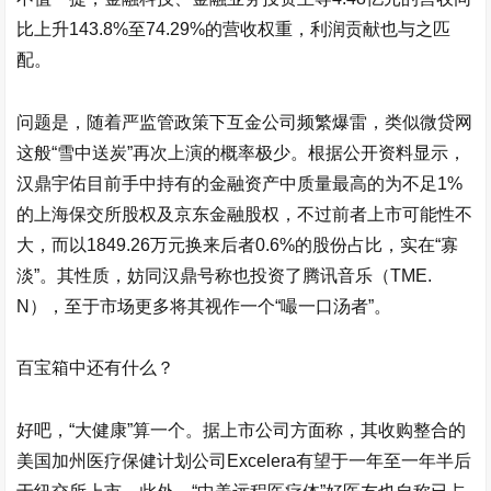
比上升143.8%至74.29%的营收权重，利润贡献也与之匹
配。
问题是，随着严监管政策下互金公司频繁爆雷，类似
微贷网
这般“雪中送炭”再次上演的概率极少。根据公开资料显示，
汉鼎宇佑
目前手中持有的金融资产中质量最高的为不足1%
的上海保交所股权及京东金融股权，不过前者上市可能性不
大，而以1849.26万元换来后者0.6%的股份占比，实在“寡
淡”。其性质，妨同汉鼎号称也投资了腾讯音乐（TME.
N），至于市场更多将其视作一个“嘬一口汤者”。
百宝箱中还有什么？
好吧，“大健康”算一个。据上市公司方面称，其收购整合的
美国加州医疗保健计划公司Excelera有望于一年至一年半后