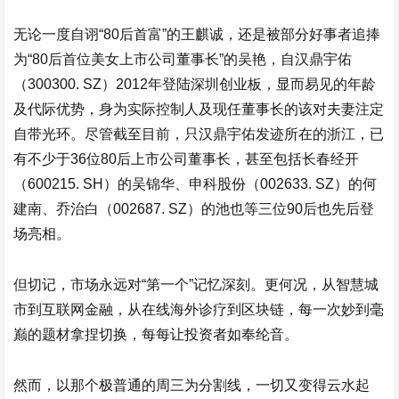
无论一度自诩“80后首富”的王麒诚，还是被部分好事者追捧
为“80后首位美女上市公司董事长”的吴艳，自
汉鼎宇佑
（300300. SZ）2012年登陆深圳创业板，显而易见的年龄
及代际优势，身为实际控制人及现任董事长的该对夫妻注定
自带光环。尽管截至目前，只
汉鼎宇佑
发迹所在的浙江，已
有不少于36位80后上市公司董事长，甚至包括长春经开
（600215. SH）的吴锦华、申科股份（002633. SZ）的何
建南、乔治白（002687. SZ）的池也等三位90后也先后登
场亮相。
但切记，市场永远对“第一个”记忆深刻。更何况，从智慧城
市到互联网金融，从在线海外诊疗到区块链，每一次妙到毫
巅的题材拿捏切换，每每让投资者如奉纶音。
然而，以那个极普通的周三为分割线，一切又变得云水起