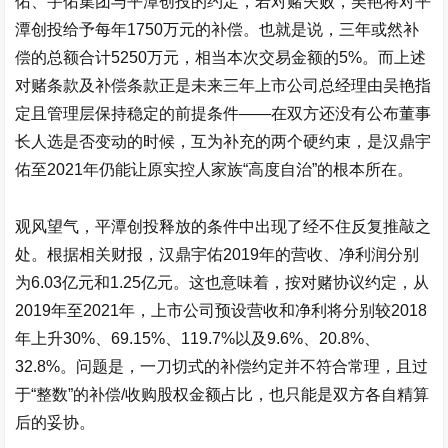
佑
、宇佑集团与平潭创投的约定，若对赌失败，吴艳将对平
潭创投给予每年1750万元的补偿。也就是说，三年或然补
偿的总额合计5250万元，相当本次交易金额的5%。而上述
对赌条款及补偿条款正是未来三年上市公司总经理由吴艳指
定且管理层保持稳定的前提条件——在双方还没有公布董事
长人选是否变动的时候，互为补充的两个硬约束，是
汉鼎宇
佑
至2021年仍能让原实控人家族“高度自治”的根本所在。
观风望气，平潭创投释放的条件中出现了经不住反复推敲之
处。根据相关财报，
汉鼎宇佑
2019年的营收、净利润分别
为6.03亿元和1.25亿元。这也意味着，按对赌协议约定，从
2019年至2021年，上市公司预设营收和净利将分别较2018
年上升30%、69.15%、119.7%以及9.6%、20.8%、
32.8%。问题是，一刀切式的补偿约定并不符合常理，且过
于“整数”的补偿/收购股权金额占比，也只能是双方各自精算
后的妥协。