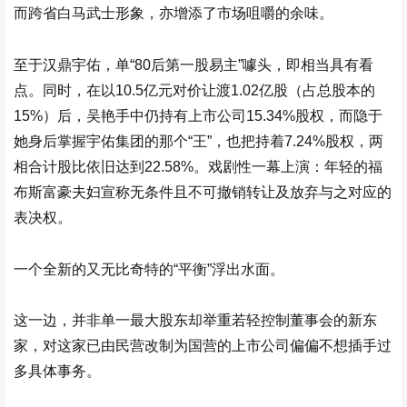
而跨省白马武士形象，亦增添了市场咀嚼的余味。
至于
汉鼎宇佑
，单“80后第一股易主”噱头，即相当具有看
点。同时，在以10.5亿元对价让渡1.02亿股（占总股本的
15%）后，吴艳手中仍持有上市公司15.34%股权，而隐于
她身后掌握宇佑集团的那个“王”，也把持着7.24%股权，两
相合计股比依旧达到22.58%。戏剧性一幕上演：年轻的福
布斯富豪夫妇宣称无条件且不可撤销转让及放弃与之对应的
表决权。
一个全新的又无比奇特的“平衡”浮出水面。
这一边，并非单一最大股东却举重若轻控制董事会的新东
家，对这家已由民营改制为国营的上市公司偏偏不想插手过
多具体事务。