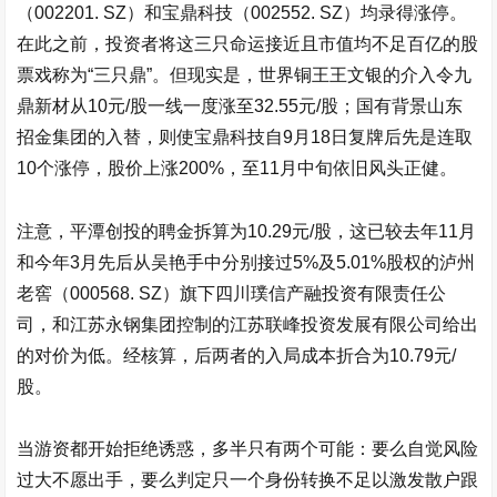
（002201. SZ）和宝鼎科技（002552. SZ）均录得涨停。
在此之前，投资者将这三只命运接近且市值均不足百亿的股
票戏称为“三只鼎”。但现实是，世界铜王王文银的介入令
九
鼎新材
从10元/股一线一度涨至32.55元/股；国有背景山东
招金集团的入替，则使宝鼎科技自9月18日复牌后先是连取
10个涨停，股价上涨200%，至11月中旬依旧风头正健。
注意，平潭创投的聘金拆算为10.29元/股，这已较去年11月
和今年3月先后从吴艳手中分别接过5%及5.01%股权的泸州
老窖（000568. SZ）旗下四川璞信产融投资有限责任公
司，和江苏永钢集团控制的江苏联峰投资发展有限公司给出
的对价为低。经核算，后两者的入局成本折合为10.79元/
股。
当游资都开始拒绝诱惑，多半只有两个可能：要么自觉风险
过大不愿出手，要么判定只一个身份转换不足以激发散户跟