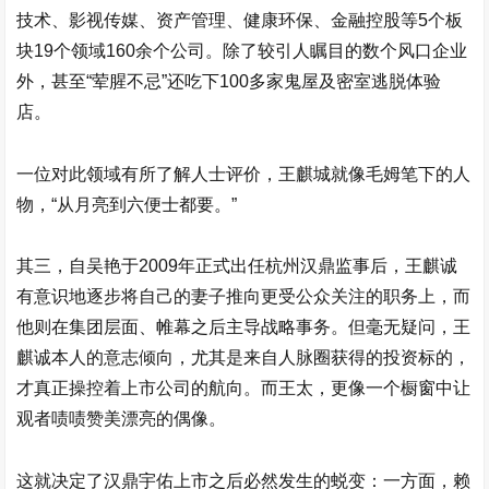
技术、影视传媒、资产管理、健康环保、金融控股等5个板
块19个领域160余个公司。除了较引人瞩目的数个风口企业
外，甚至“荤腥不忌”还吃下100多家鬼屋及密室逃脱体验
店。
一位对此领域有所了解人士评价，王麒城就像毛姆笔下的人
物，“从月亮到六便士都要。”
其三，自吴艳于2009年正式出任杭州汉鼎监事后，王麒诚
有意识地逐步将自己的妻子推向更受公众关注的职务上，而
他则在集团层面、帷幕之后主导战略事务。但毫无疑问，王
麒诚本人的意志倾向，尤其是来自人脉圈获得的投资标的，
才真正操控着上市公司的航向。而王太，更像一个橱窗中让
观者啧啧赞美漂亮的偶像。
这就决定了
汉鼎宇佑
上市之后必然发生的蜕变：一方面，赖