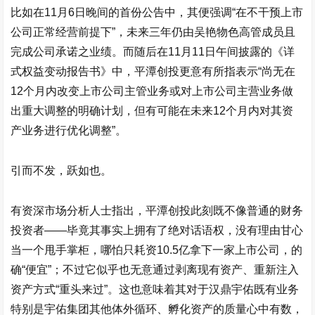
比如在11月6日晚间的首份公告中，其便强调“在不干预上市
公司正常经营前提下”，未来三年仍由吴艳物色高管成员且
完成公司承诺之业绩。而随后在11月11日午间披露的《详
式权益变动报告书》中，平潭创投更意有所指表示“尚无在
12个月内改变上市公司主管业务或对上市公司主营业务做
出重大调整的明确计划，但有可能在未来12个月内对其资
产业务进行优化调整”。
引而不发，跃如也。
有资深市场分析人士指出，平潭创投此刻既不像普通的财务
投资者——毕竟其事实上拥有了绝对话语权，没有理由甘心
当一个甩手掌柜，哪怕只耗资10.5亿拿下一家上市公司，的
确“便宜”；不过它似乎也无意通过剥离现有资产、重新注入
资产方式“重头来过”。这也意味着其对于
汉鼎宇佑
既有业务
特别是宇佑集团其他体外循环、孵化资产的质量心中有数，