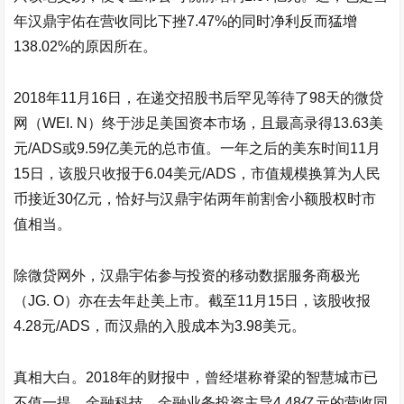
年
汉鼎宇佑
在营收同比下挫7.47%的同时净利反而猛增
138.02%的原因所在。
2018年11月16日，在递交招股书后罕见等待了98天的
微贷
网
（WEI. N）终于涉足美国资本市场，且最高录得13.63美
元/ADS或9.59亿美元的总市值。一年之后的美东时间11月
15日，该股只收报于6.04美元/ADS，市值规模换算为人民
币接近30亿元，恰好与
汉鼎宇佑
两年前割舍小额股权时市
值相当。
除
微贷网
外，
汉鼎宇佑
参与投资的移动数据服务商极光
（JG. O）亦在去年赴美上市。截至11月15日，该股收报
4.28元/ADS，而汉鼎的入股成本为3.98美元。
真相大白。2018年的财报中，曾经堪称脊梁的智慧城市已
不值一提，金融科技、金融业务投资主导4.48亿元的营收同