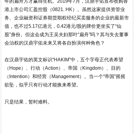
年的扁舟方才赢得生机。2019年7月，
汉鼎宇佑
宣布收购香
港上市公司汇盈控股（0821. HK）。虽然这家提供资管业
务、企业融资和证券期货期权经纪买卖服务的企业的最新市
值，也不过5.17亿港元，0.42港元/股的牌价更坐实了“仙
股”身份。但这会成为王吴夫妇那叶“扁舟”吗？其与失去董事
会治权的
汉鼎宇佑
未来又将各自扮演何种角色？
在
汉鼎宇佑
的英文标识“HAKIM”中，五个字母正代表希望
（Hope）、行动（Action）、帝国（Kingdom）、目的
（Intention）和经营（Management）。当一个“帝国”摇摇
欲坠，似乎只有行动才能换来希望。
只是结果，暂时难料。