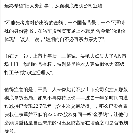
最终希望“旧人办新事”，从而彻底改观公司业绩。
“不能光考虑对价出资的金额，一个国营背景，一个平潭特
殊的身份背书，在当前投融资市场上本就是‘含金量’的溢价
体现”，该人士说，“短期内自不必再亲力亲为了”。
而在另一边，上市七年后，王麒诚、吴艳夫妇失去了A股市
场上唯一旗舰的号令权，特别是吴艳本人更貌似沦为“高级
打工仔”或“职业经理人”。
值得注意的是，王吴二人未像此前不少上市公司实控人那般
彻底拿钱出局。如果不再减持股份——过去一年多时间内通
过减持已套现22.7亿元（含本次交易所得），那么已没有表
决权但权重并不低的22.58%股权如同一幅“金手铐”，让他们
必须慎重估量自己未来的付出及财富潜在增值之间是否能划
等号。