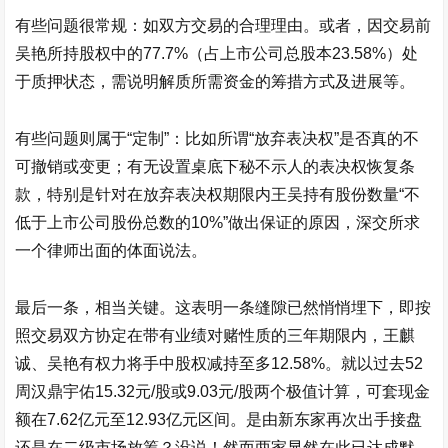
有些问题很常规：如双方交易的合理理由。或者，因交易前
吴艳所持股权中的77.7%（占上市公司总股本23.58%）处
于质押状态，需说明解质所需资金的筹措方式及进展等。
有些问题则属于“定制”：比如所谓“放弃表决权”是否真的不
可撤销或变更；有无设置桌底下秘不示人的表决权恢复条
款，特别是针对在放弃表决权期限内王吴持有股份数量“不
低于上市公司股份总数的10%”做出保证的原因，深交所求
一个律师出面的体面说法。
最后一条，相当关键。这表明一条缝隙已然悄悄埋下，即按
照交易双方协定在带有业绩对赌性质的三年期限内，王麒
诚、吴艳有权力将手中股权减持至多12.58%。就以过去52
周
汉鼎宇佑
15.32元/股或9.03元/股两个极值计算，可套现金
额在7.62亿元至12.93亿元区间。是由新东家再次出手接盘
还是在二级市场放筹？没说！然而两家显然在此已达成默