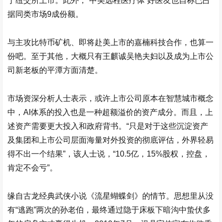
于纽交所上市。此外，“中美远程医疗体”好医友也自称已占
据同类市场9成份额。
与主攻比特币矿机、即将赴美上市的嘉楠科技合作，也算一
份吧。至于其他，大概只有王麒诚吴艳夫妇以及成为上市公
司新老板的平潭方面清楚。
市场资深分析人士表示，或许上市公司原本在智慧城市概念
中，AI体系的投入也是一种超额溢价的资产成分。而且，上
述资产需要更大投入和政府背书。“只是对于这些沉淀资产
及集团和上市公司层面海量对外投资的彻底评估，外界轻易
得不出一个结果”，该人士说，“10.5亿，15%股权，控盘，
肯定不会亏”。
缘自古龙经典武侠小说《流星蝴蝶剑》的情节。思想里从没
有“逃跑”两次的孙老伯，最终通过隐于床板下暗沟中蛰伏多