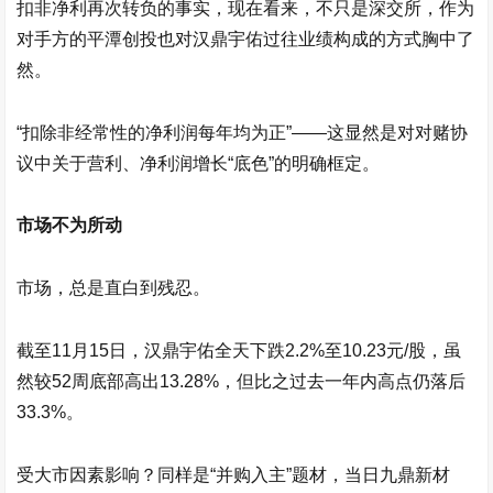
扣非净利再次转负的事实，现在看来，不只是深交所，作为
对手方的平潭创投也对
汉鼎宇佑
过往业绩构成的方式胸中了
然。
“扣除非经常性的净利润每年均为正”——这显然是对对赌协
议中关于营利、净利润增长“底色”的明确框定。
市场不为所动
市场，总是直白到残忍。
截至11月15日，
汉鼎宇佑
全天下跌2.2%至10.23元/股，虽
然较52周底部高出13.28%，但比之过去一年内高点仍落后
33.3%。
受大市因素影响？同样是“并购入主”题材，当日
九鼎新材