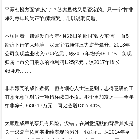
平潭创投方面“疏忽”了？答案显然又是否定的。只一个“扣非
净利每年均为正”的紧箍咒，足以说明问题。
不妨回看王麒诚发自今年4月26日的那封“致股东信”：面对
经济下行的大环境，
汉鼎宇佑
顶住压力逆势攀升。2018年
公司实现营业收入6.03亿元，较2017年增长49.11%，实现
归属上市公司股东的净利润1.25亿元，较2017年增长
46.40%……
非常漂亮的成长数据！但有细心人士注意到，志得意满的王
有意无意间对另一项指标缄口不提。那个更加凌厉——全年
扣非净利3630.17万元，同比激增1355.44%。
太顺理成章的事只有风险。没错，在刻意沉默的背后其实是
关于
汉鼎宇佑
真实业绩表现的另外一张面孔。从2014年至